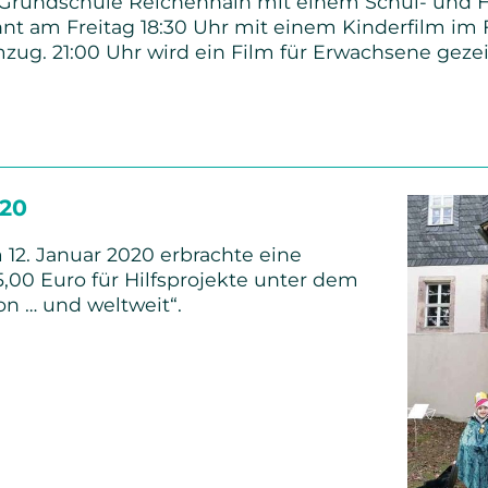
die Grundschule Reichenhain mit einem Schul- und H
nt am Freitag 18:30 Uhr mit einem Kinderfilm im 
n
ug. 21:00 Uhr wird ein Film für Erwachsene gezei
e:
t
020
ain
 12. Januar 2020 erbrachte eine
,00 Euro für Hilfsprojekte unter dem
on … und weltweit“.
eraktion