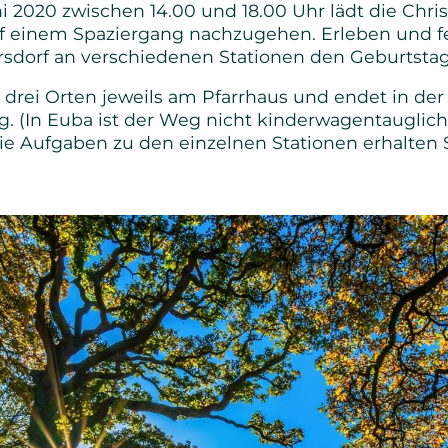
i 2020 zwischen 14.00 und 18.00 Uhr lädt die Chri
Senioren
f einem Spaziergang nachzugehen. Erleben und fe
sdorf an verschiedenen Stationen den Geburtstag
Bibel- und Gebetskreise
 drei Orten jeweils am Pfarrhaus und endet in de
g. (In Euba ist der Weg nicht kinderwagentauglich
Haus- und Gesprächskreise
 Aufgaben zu den einzelnen Stationen erhalten 
Bucaramanga Projekt