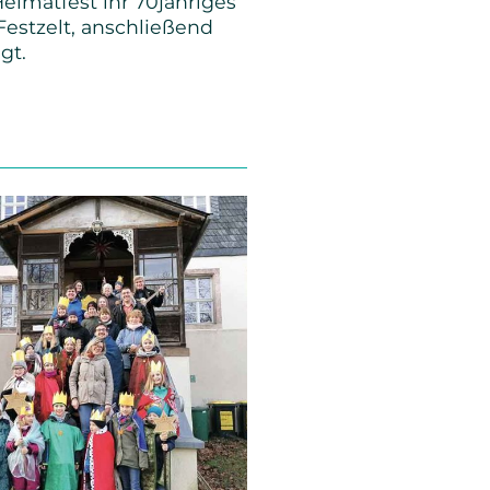
eimatfest ihr 70jähriges
Festzelt, anschließend
gt.