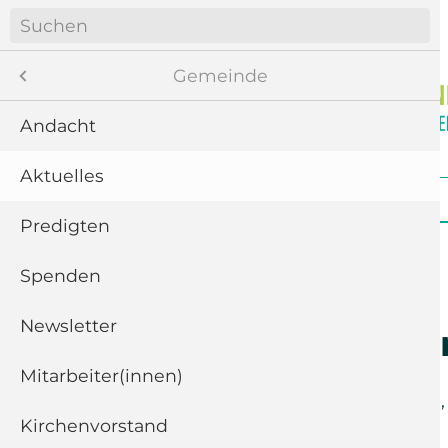
Navigation
überspringen
Menü
Gemeinde
Andacht
Aktuelles
8
Navigation
Startseite
Gemeinde
Gottesdienste
überspringen
te
Predigten
ngen
Spenden
Newsletter
11
Persönliche
“
Mitarbeiter(innen)
Montag der
25. Mai 2020
Kirchenvorstand
5