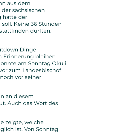
ion aus dem
 der sächsischen
 hatte der
 soll. Keine 36 Stunden
stattfinden durften.
utdown Dinge
n Erinnerung bleiben
konnte am Sonntag Okuli,
uvor zum Landesbischof
 noch vor seiner
en an diesem
t. Auch das Wort des
e zeigte, welche
glich ist. Von Sonntag