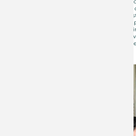
bewältigen. Uns trägt auc
zur Welt gekommen ist,
es ist, uns aus allen Äng
Glaube bewähren. Der Apo
Bedrängnis Geduld bewir
lässt nicht zuschanden w
heiligen Geist, der uns g
Pfarrer Daniel Förster