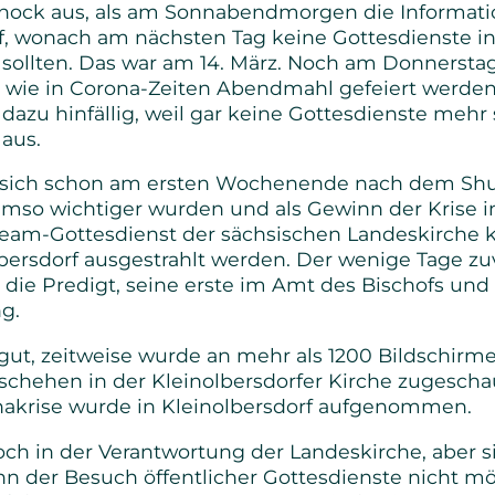
Schock aus, als am Sonnabendmorgen die Informat
Senioren
f, wonach am nächsten Tag keine Gottesdienste in
 sollten. Das war am 14. März. Noch am Donnerstag
Bibel- und Gebetskreise
 wie in Corona-Zeiten Abendmahl gefeiert werden
dazu hinfällig, weil gar keine Gottesdienste mehr 
 aus.
Haus- und Gesprächskreise
sich schon am ersten Wochenende nach dem Sh
Bucaramanga Projekt
umso wichtiger wurden und als Gewinn der Krise i
tream-Gottesdienst der sächsischen Landeskirche 
lbersdorf ausgestrahlt werden. Der wenige Tage z
t die Predigt, seine erste im Amt des Bischofs und
g.
gut, zeitweise wurde an mehr als 1200 Bildschirm
ehen in der Kleinolbersdorfer Kirche zugeschau
nakrise wurde in Kleinolbersdorf aufgenommen.
ch in der Verantwortung der Landeskirche, aber si
n der Besuch öffentlicher Gottesdienste nicht mö