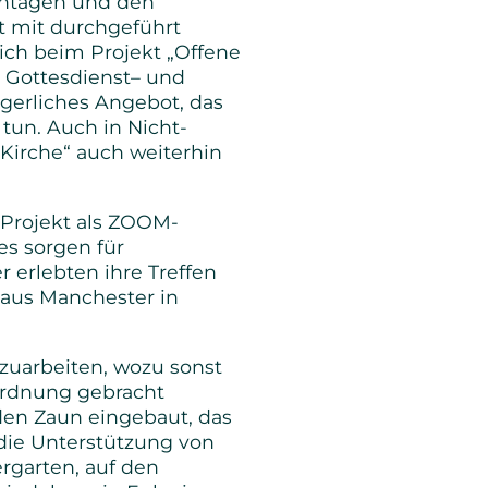
entagen und den
t mit durchgeführt
ich beim Projekt „Offene
z Gottesdienst– und
rgerliches Angebot, das
tun. Auch in Nicht-
 Kirche“ auch weiterhin
-Projekt als ZOOM-
s sorgen für
 erlebten ihre Treffen
 aus Manchester in
zuarbeiten, wozu sonst
 Ordnung gebracht
den Zaun eingebaut, das
h die Unterstützung von
ergarten, auf den