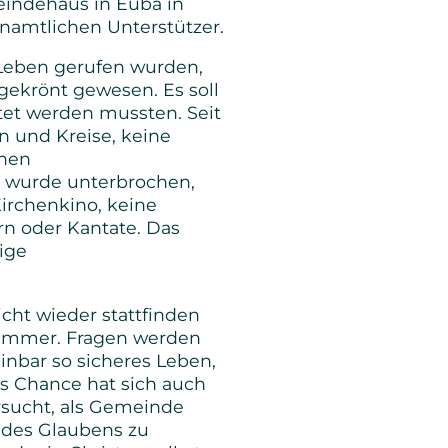
eindehaus in Euba in
namtlichen Unterstützer.
s Leben gerufen wurden,
gekrönt gewesen. Es soll
tet werden mussten. Seit
n und Kreise, keine
inen
s wurde unterbrochen,
Kirchenkino, keine
rn oder Kantate. Das
ige
cht wieder stattfinden
ch immer. Fragen werden
inbar so sicheres Leben,
ls Chance hat sich auch
ersucht, als Gemeinde
 des Glaubens zu