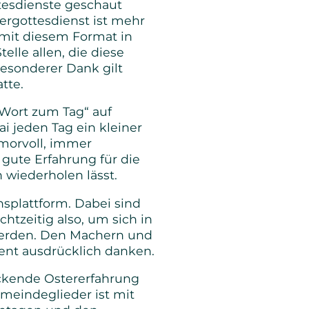
tesdienste geschaut
tergottesdienst ist mehr
 mit diesem Format in
lle allen, die diese
 besonderer Dank gilt
tte.
Wort zum Tag“ auf
i jeden Tag ein kleiner
morvoll, immer
e gute Erfahrung für die
n wiederholen lässt.
plattform. Dabei sind
chtzeitig also, um sich in
werden. Den Machern und
ent ausdrücklich danken.
uckende Ostererfahrung
meindeglieder ist mit