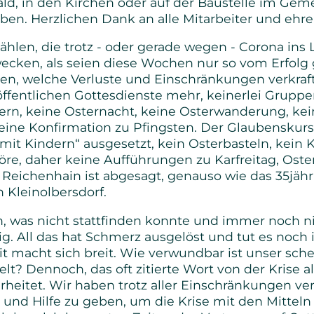
ld, in den Kirchen oder auf der Baustelle im Gem
. Herzlichen Dank an alle Mitarbeiter und ehre
zählen, die trotz - oder gerade wegen - Corona in
cken, als seien diese Wochen nur so vom Erfolg 
en, welche Verluste und Einschränkungen verkraf
öffentlichen Gottesdienste mehr, keinerlei Gruppe
ern, keine Osternacht, keine Osterwanderung, ke
eine Konfirmation zu Pfingsten. Der Glaubenskur
it Kindern“ ausgesetzt, kein Osterbasteln, kein 
re, daher keine Aufführungen zu Karfreitag, Oste
 Reichenhain ist abgesagt, genauso wie das 35jähr
 Kleinolbersdorf.
en, was nicht stattfinden konnte und immer noch ni
ndig. All das hat Schmerz ausgelöst und tut es no
t macht sich breit. Wie verwundbar ist unser sche
lt? Dennoch, das oft zitierte Wort von der Krise a
hrheitet. Wir haben trotz aller Einschränkungen v
und Hilfe zu geben, um die Krise mit den Mitteln