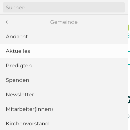
Navigation
überspringen
Menü
Gemeinde
Andacht
Aktuelles
8
Navigation
Startseite
Gemeinde
Gottesdienste
überspringen
te
Predigten
ngen
Spenden
Newsletter
11
Rückblick: 
“
Mitarbeiter(innen)
Samstag der
6. Juni 2020
Kirchenvorstand
5