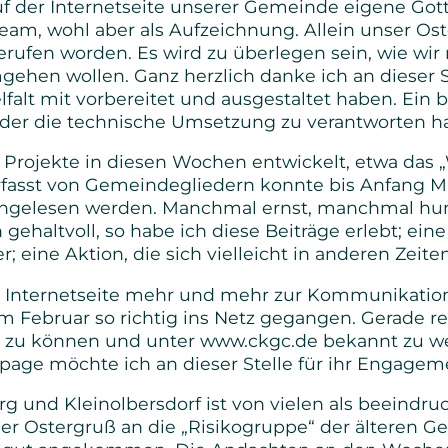
 der Internetseite unserer Gemeinde eigene Got
ream, wohl aber als Aufzeichnung. Allein unser Os
erufen worden. Es wird zu überlegen sein, wie wir
ehen wollen. Ganz herzlich danke ich an dieser Ste
elfalt mit vorbereitet und ausgestaltet haben. Ein
der die technische Umsetzung zu verantworten ha
rojekte in diesen Wochen entwickelt, etwa das „
erfasst von Gemeindegliedern konnte bis Anfang Ma
chgelesen werden. Manchmal ernst, manchmal hu
 gehaltvoll, so habe ich diese Beiträge erlebt; ein
r; eine Aktion, die sich vielleicht in anderen Zeite
Internetseite mehr und mehr zur Kommunikations
 im Februar so richtig ins Netz gegangen. Gerade re
n zu können und unter www.ckgc.de bekannt zu 
age möchte ich an dieser Stelle für ihr Engagem
g und Kleinolbersdorf ist von vielen als beeindr
r Ostergruß an die „Risikogruppe“ der älteren Ge