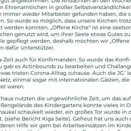
ng gut angekommen. Die Andachten an den Woch
n Ehrenamtlichen in großer Selbstverständlichkei
h immer wieder Mitarbeiter gefunden haben, die s
n. So wurde es möglich, dass unsere Kirchen trot
 werden konnten. „Offene Kirche“ ist eine seelso
chen genutzt wird, um ihrer Seele etwas Gutes zu 
eele gepflegt werden, deshalb möchten wir „Offene
 dafür Unterstützer.
-Zeit auch für Konfirmanden. So wurde das Konfi
 gab es Actinbounds zu bearbeiten und Challange
as tristen Corona-Alltag zuhause. Auch die JG`ler
tz, einmal sogar mit internationalen Gästen, die
et waren.
rhaus nutzten die ungewöhnliche Zeit, um das auf
Außengelände des Kindergartens konnte vieles in
aukel schaukelt wieder, ein großes Tor wurde in 
t. (siehe Bericht Kiga Seite). Gefreut hat uns auc
deren Hilfe wir gern bei Arbeitseinsätzen im Kind