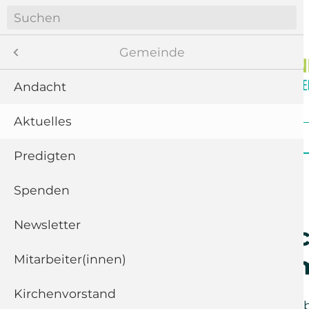
Navigation
überspringen
Menü
Gemeinde
Andacht
Aktuelles
8
Navigation
Startseite
Gemeinde
Gottesdienste
überspringen
te
Predigten
ngen
Spenden
Newsletter
11
Projektberi
aus Bucara
“
Mitarbeiter(innen)
Kirchenvorstand
5
Mittwoch der
25. Novemb