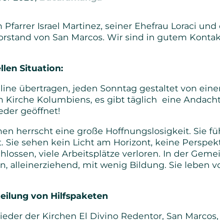
Senioren
 Pfarrer Israel Martinez, seiner Ehefrau Loraci un
orstand von San Marcos. Wir sind in gutem Konta
Bibel- und Gebetskreise
Haus- und Gesprächskreise
len Situation:
Bucaramanga Projekt
ine übertragen, jeden Sonntag gestaltet von eine
 Kirche Kolumbiens, es gibt täglich eine Andacht
eder geöffnet!
n herrscht eine große Hoffnungslosigkeit. Sie fü
 Sie sehen kein Licht am Horizont, keine Perspekt
hlossen, viele Arbeitsplätze verloren. In der Gem
n, alleinerziehend, mit wenig Bildung. Sie leben 
teilung von Hilfspaketen
ieder der Kirchen El Divino Redentor, San Marcos,