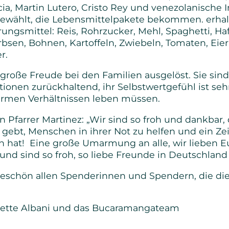
cia, Martin Lutero, Cristo Rey und venezolanische
ewählt, die Lebensmittelpakete bekommen. erhalt
ngsmittel: Reis, Rohrzucker, Mehl, Spaghetti, Hafe
rbsen, Bohnen, Kartoffeln, Zwiebeln, Tomaten, Eier
r.
große Freude bei den Familien ausgelöst. Sie sin
tionen zurückhaltend, ihr Selbstwertgefühl ist se
n armen Verhältnissen leben müssen.
 Pfarrer Martinez: „Wir sind so froh und dankbar,
gebt, Menschen in ihrer Not zu helfen und ein Z
n hat! Eine große Umarmung an alle, wir lieben E
und sind so froh, so liebe Freunde in Deutschland
eschön allen Spenderinnen und Spendern, die die
nnette Albani und das Bucaramangateam