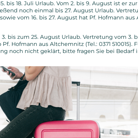
. bis 18. Juli Urlaub. Vom 2. bis 9. August ist er zur
Senioren
ßend noch einmal bis 27. August Urlaub. Vertretun
sowie vom 16. bis 27. August hat Pf. Hofmann aus A
Bibel- und Gebetskreise
3. bis zum 25. August Urlaub. Vertretung vom 3. b
Haus- und Gesprächskreise
 Pf. Hofmann aus Altchemnitz (Tel.: 0371 510015). 
tung noch nicht geklärt, bitte fragen Sie bei Bedarf
Bucaramanga Projekt