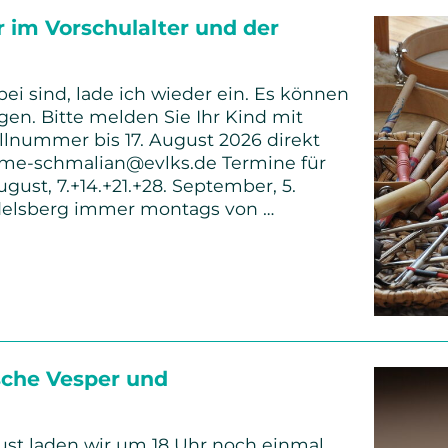
r im Vorschulalter und der
bei sind, lade ich wieder ein. Es können
gen. Bitte melden Sie Ihr Kind mit
lnummer bis 17. August 2026 direkt
imme-schmalian@evlks.de Termine für
August, 7.+14.+21.+28. September, 5.
delsberg immer montags von …
e
ter
sche Vesper und
ust laden wir um 18 Uhr noch einmal