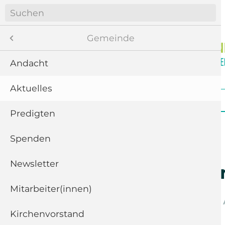
Navigation
überspringen
Menü
Gemeinde
Andacht
Aktuelles
8
Navigation
Startseite
Gemeinde
Gottesdienste
überspringen
te
Predigten
ngen
Spenden
Newsletter
11
Urlaubsvert
“
Mitarbeiter(innen)
Freitag der
25. Juni 2021,
Kirchenvorstand
5