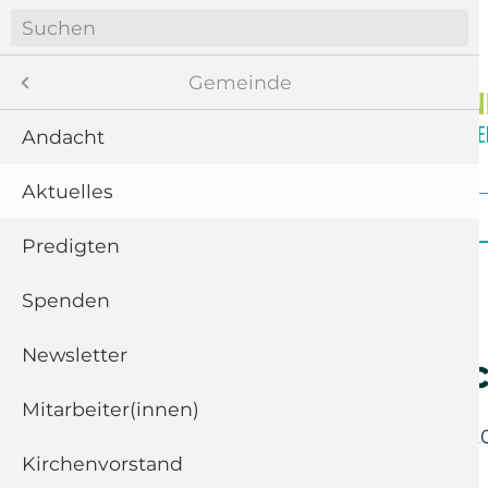
Navigation
überspringen
Menü
Gemeinde
Andacht
Aktuelles
8
Navigation
Startseite
Gemeinde
Gottesdienste
überspringen
te
Predigten
ngen
Spenden
Newsletter
11
Projektberi
“
Mitarbeiter(innen)
Sonntag der
23. Januar 2
Kirchenvorstand
5