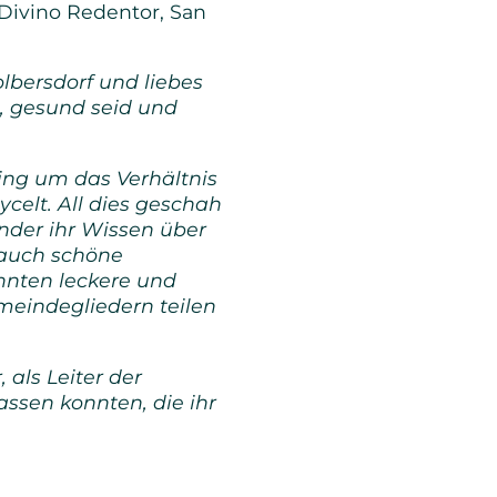
ivino Redentor, San
lbersdorf und liebes
t, gesund seid und
ing um das Verhältnis
celt. All dies geschah
nder ihr Wissen über
n auch schöne
nnten leckere und
emeindegliedern teilen
 als Leiter der
assen konnten, die ihr