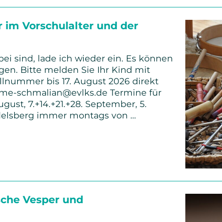
r im Vorschulalter und der
bei sind, lade ich wieder ein. Es können
gen. Bitte melden Sie Ihr Kind mit
lnummer bis 17. August 2026 direkt
imme-schmalian@evlks.de Termine für
August, 7.+14.+21.+28. September, 5.
delsberg immer montags von …
e
ter
sche Vesper und