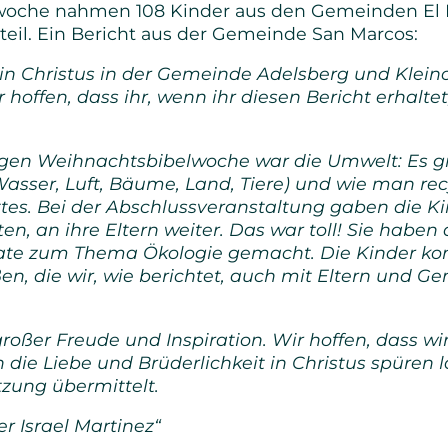
woche nahmen 108 Kinder aus den Gemeinden El D
Senioren
eil. Ein Bericht aus der Gemeinde San Marcos:
in Christus in der Gemeinde Adelsberg und Kleino
Bibel- und Gebetskreise
ffen, dass ihr, wenn ihr diesen Bericht erhalte
Haus- und Gesprächskreise
gen Weihnachtsbibelwoche war die Umwelt: Es g
Bucaramanga Projekt
asser, Luft, Bäume, Land, Tiere) und wie man recy
tes. Bei der Abschlussveranstaltung gaben die Ki
tten, an ihre Eltern weiter. Das war toll! Sie habe
ate zum Thema Ökologie gemacht. Die Kinder ko
n, die wir, wie berichtet, auch mit Eltern und G
oßer Freude und Inspiration. Wir hoffen, dass wir,
ie Liebe und Brüderlichkeit in Christus spüren l
zung übermittelt.
rer Israel Martinez“