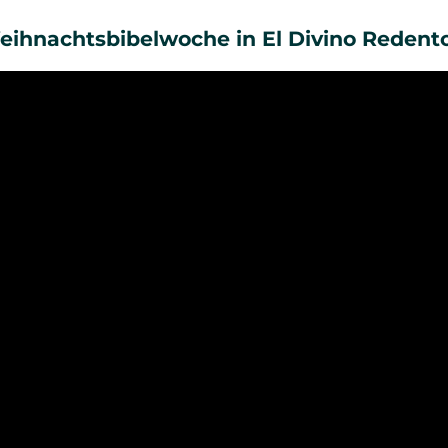
eihnachtsbibelwoche in El Divino Redent