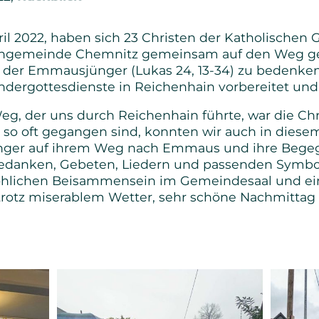
Senioren
l 2022, haben sich 23 Christen der Katholischen
rchgemeinde Chemnitz gemeinsam auf den Weg g
Bibel- und Gebetskreise
 der Emmausjünger (Lukas 24, 13-34) zu bedenken
dergottesdienste in Reichenhain vorbereitet und e
Haus- und Gesprächskreise
eg, der uns durch Reichenhain führte, war die Chr
Bucaramanga Projekt
 oft gegangen sind, konnten wir auch in diesem J
ünger auf ihrem Weg nach Emmaus und ihre Begeg
Gedanken, Gebeten, Liedern und passenden Symb
öhlichen Beisammensein im Gemeindesaal und ein
, trotz miserablem Wetter, sehr schöne Nachmittag 