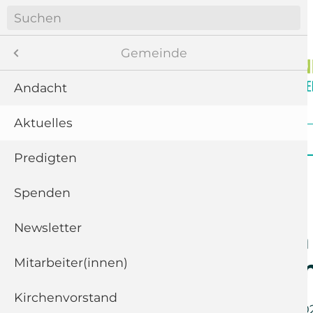
Navigation
überspringen
Menü
Gemeinde
Andacht
Aktuelles
8
Navigation
Startseite
Gemeinde
Gottesdienste
überspringen
te
Predigten
ngen
Spenden
Newsletter
11
Gemeinsam 
Emmausgan
“
Mitarbeiter(innen)
Kirchenvorstand
5
Mittwoch der
27. April 20