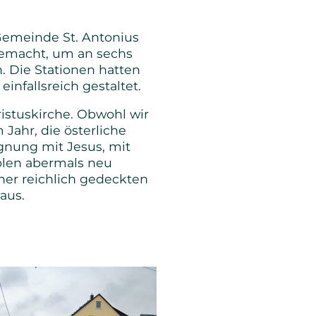
 Gemeinde St. Antonius
emacht, um an sechs
. Die Stationen hatten
infallsreich gestaltet.
istuskirche. Obwohl wir
ahr, die österliche
nung mit Jesus, mit
olen abermals neu
er reichlich gedeckten
aus.