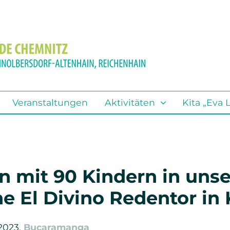
Aktivitäten
Standorte
Search
Steig ein bei Gott
Adelsberg
Kirchenmusik
Euba
Veranstaltungen
Aktivitäten
Kita „Eva 
Poporatorium 2024
Kleinolbersdorf-Altenhain
Kinder
Reichenhain
Konfirmandenarbeit
Friedhöfe
 mit 90 Kindern in unse
he El Divino Redentor in
Junge Gemeinde
Junge Erwachsene
 2023,
Bucaramanga