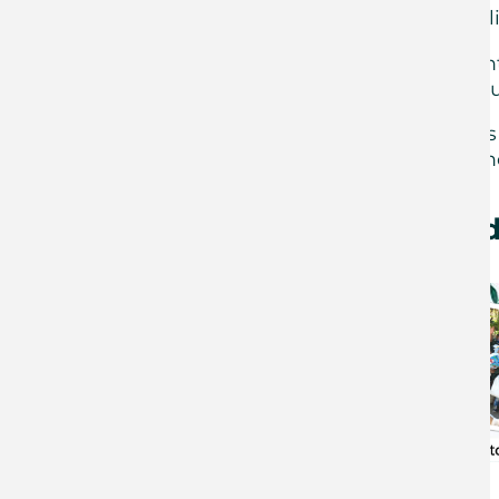
Wir schicken einen herzl
„So lasst euer Licht leu
Himmel preisen.“ Matheu
Anbei schicken wir Foto
jeder der Missionsstation
Klicken Sie auf 