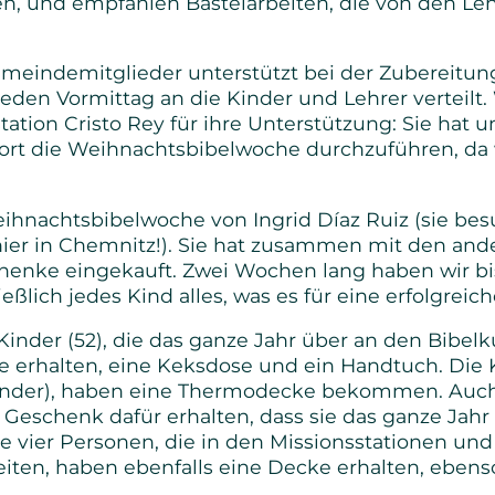
n, und empfahlen Bastelarbeiten, die von den Leh
indemitglieder unterstützt bei der Zubereitung 
eden Vormittag an die Kinder und Lehrer verteilt.
ation Cristo Rey für ihre Unterstützung: Sie hat u
dort die Weihnachtsbibelwoche durchzuführen, da 
ihnachtsbibelwoche von Ingrid Díaz Ruiz (sie bes
ier in Chemnitz!). Sie hat zusammen mit den ande
henke eingekauft. Zwei Wochen lang haben wir bis 
ließlich jedes Kind alles, was es für eine erfolgrei
Kinder (52), die das ganze Jahr über an den Bibe
erhalten, eine Keksdose und ein Handtuch. Die Ki
inder), haben eine Thermodecke bekommen. Auch 
Geschenk dafür erhalten, dass sie das ganze Jahr 
vier Personen, die in den Missionsstationen und 
eiten, haben ebenfalls eine Decke erhalten, ebenso