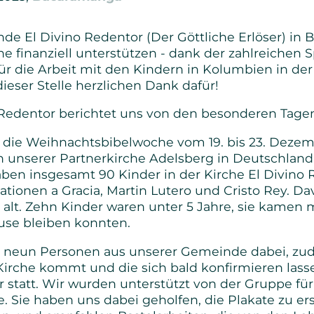
Senioren
de El Divino Redentor (Der Göttliche Erlöser) in
 finanziell unterstützen - dank der zahlreichen S
Bibel- und Gebetskreise
r die Arbeit mit den Kindern in Kolumbien in de
eser Stelle herzlichen Dank dafür!
Haus- und Gesprächskreise
Redentor berichtet uns von den besonderen Tagen 
Bucaramanga Projekt
 die Weihnachtsbibelwoche vom 19. bis 23. Dezem
n unserer Partnerkirche Adelsberg in Deutschland 
en insgesamt 90 Kinder in der Kirche El Divino
tationen a Gracia, Martin Lutero und Cristo Rey. D
 alt. Zehn Kinder waren unter 5 Jahre, sie kamen 
ause bleiben konnten.
l neun Personen aus unserer Gemeinde dabei, zud
 Kirche kommt und die sich bald konfirmieren lasse
hr statt. Wir wurden unterstützt von der Gruppe fü
. Sie haben uns dabei geholfen, die Plakate zu ers