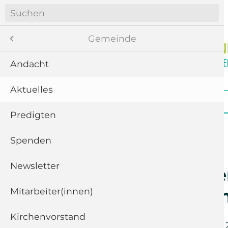
Navigation
überspringen
Menü
Gemeinde
Andacht
Aktuelles
8
Navigation
Startseite
Gemeinde
Gottesdienste
überspringen
te
Predigten
ngen
Spenden
Newsletter
11
Weihnachten
Partnerkirc
“
Mitarbeiter(innen)
Kirchenvorstand
5
Dienstag der
21. Februar