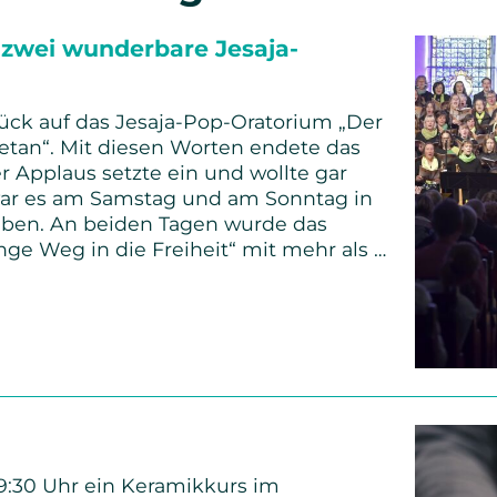
 zwei wunderbare Jesaja-
ück auf das Jesaja-Pop-Oratorium „Der
etan“. Mit diesen Worten endete das
r Applaus setzte ein und wollte gar
war es am Samstag und am Sonntag in
leben. An beiden Tagen wurde das
nge Weg in die Freiheit“ mit mehr als …
re
ngen
19:30 Uhr ein Keramikkurs im