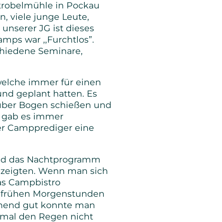
Strobelmühle in Pockau
n, viele junge Leute,
unserer JG ist dieses
amps war ,,Furchtlos”.
chiedene Seminare,
welche immer für einen
nd geplant hatten. Es
, über Bogen schießen und
d gab es immer
er Campprediger eine
fand das Nachtprogramm
s zeigten. Wenn man sich
as Campbistro
n frühen Morgenstunden
chend gut konnte man
hmal den Regen nicht