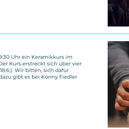
re
ngen
19:30 Uhr ein Keramikkurs im
r Kurs erstreckt sich über vier
18.6.). Wir bitten, sich dafür
azu gibt es bei Konny Fiedler
urs