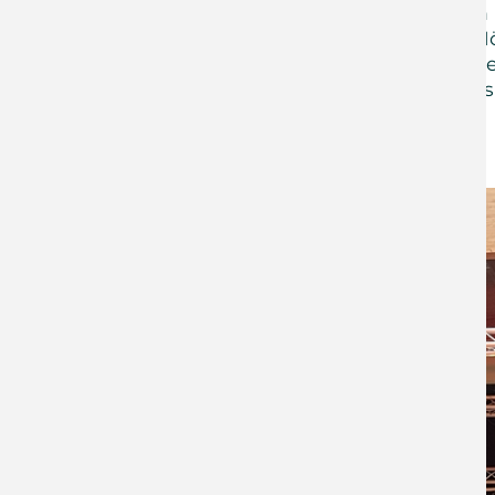
ganz so gut ausgehalten 
Teilnehmer hatten die M
Jugendlichen zu verschie
eine schöne Zeit und das
Adele Förster