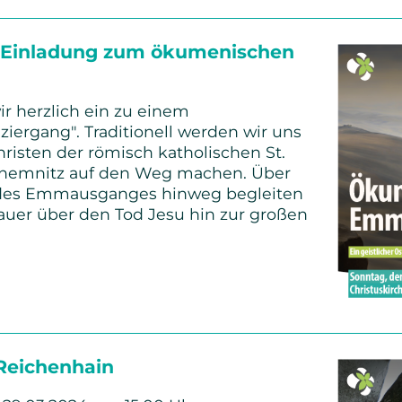
 Einladung zum ökumenischen
ir herzlich ein zu einem
ergang". Traditionell werden wir uns
isten der römisch katholischen St.
hemnitz auf den Weg machen. Über
 des Emmausganges hinweg begleiten
rauer über den Tod Jesu hin zur großen
am
g
 Reichenhain
chen