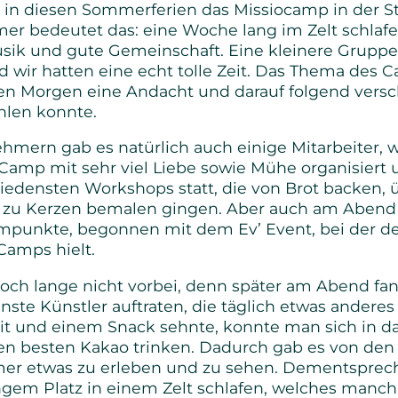
h in diesen Sommerferien das Missiocamp in der 
Senioren
hmer bedeutet das: eine Woche lang im Zelt schlafe
ik und gute Gemeinschaft. Eine kleinere Gruppe 
Bibel- und Gebetskreise
 wir hatten eine echt tolle Zeit. Das Thema des C
en Morgen eine Andacht und darauf folgend vers
len konnte.
Haus- und Gesprächskreise
hmern gab es natürlich auch einige Mitarbeiter, 
Bucaramanga Projekt
amp mit sehr viel Liebe sowie Mühe organisiert u
hiedensten Workshops statt, die von Brot backen
 hin zu Kerzen bemalen gingen. Aber auch am Aben
punkte, begonnen mit dem Ev’ Event, bei der d
amps hielt.
noch lange nicht vorbei, denn später am Abend 
enste Künstler auftraten, die täglich etwas andere
eit und einem Snack sehnte, konnte man sich in d
en besten Kakao trinken. Dadurch gab es von de
mmer etwas zu erleben und zu sehen. Dementspre
ngem Platz in einem Zelt schlafen, welches manc