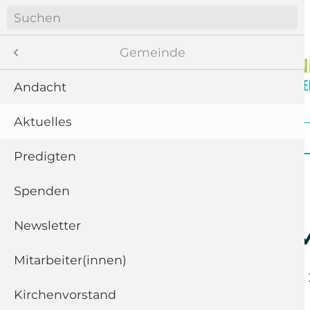
Navigation
überspringen
Menü
Gemeinde
Andacht
Aktuelles
8
Navigation
Startseite
Gemeinde
Gottesdienste
überspringen
te
Predigten
ngen
Spenden
Newsletter
11
Rückblick: 
“
Mitarbeiter(innen)
Mittwoch der
28. August
Kirchenvorstand
5