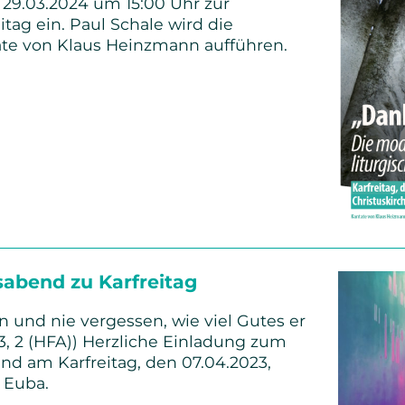
m 29.03.2024 um 15:00 Uhr zur
tag ein. Paul Schale wird die
te von Klaus Heinzmann aufführen.
gsmusik
ain
sabend zu Karfreitag
n und nie vergessen, wie viel Gutes er
03, 2 (HFA)) Herzliche Einladung zum
d am Karfreitag, den 07.04.2023,
in Euba.