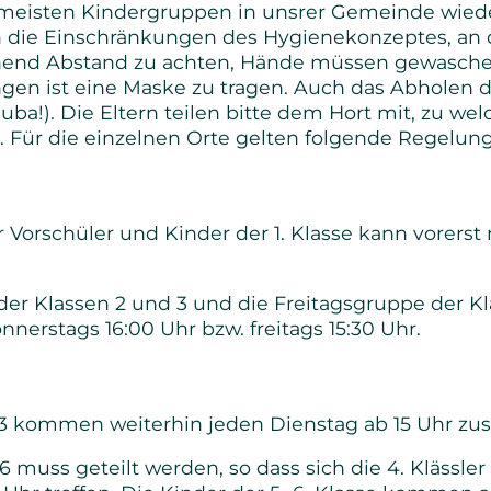
ie meisten Kindergruppen in unsrer Gemeinde 
Senioren
h die Einschränkungen des Hygienekonzeptes, an d
ichend Abstand zu achten, Hände müssen gewasc
Bibel- und Gebetskreise
n ist eine Maske zu tragen. Auch das Abholen di
uba!). Die Eltern teilen bitte dem Hort mit, zu we
n. Für die einzelnen Orte gelten folgende Regelun
Haus- und Gesprächskreise
Bucaramanga Projekt
Vorschüler und Kinder der 1. Klasse kann vorerst
r Klassen 2 und 3 und die Freitagsgruppe der Klas
nerstags 16:00 Uhr bzw. freitags 15:30 Uhr.
1-3 kommen weiterhin jeden Dienstag ab 15 Uhr z
muss geteilt werden, so dass sich die 4. Klässler a