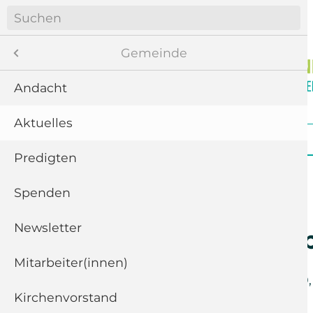
Navigation
überspringen
Menü
Gemeinde
Andacht
Aktuelles
8
Navigation
Startseite
Gemeinde
Gottesdienste
überspringen
te
Predigten
ngen
Spenden
Newsletter
11
Kindergrupp
“
Mitarbeiter(innen)
Sonntag der
7. Juni 2020
Kirchenvorstand
5