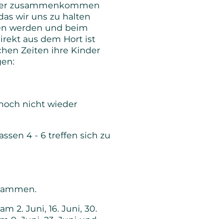
wieder zusammenkommen
as wir uns zu halten
hen werden und beim
rekt aus dem Hort ist
lchen Zeiten ihre Kinder
gen:
 noch nicht wieder
sen 4 - 6 treffen sich zu
usammen.
m 2. Juni, 16. Juni, 30.