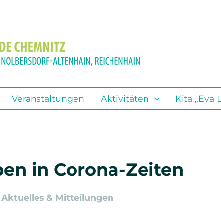
Aktivitäten
Standorte
Search
Steig ein bei Gott
Adelsberg
Kirchenmusik
Euba
Veranstaltungen
Aktivitäten
Kita „Eva 
Poporatorium 2024
Kleinolbersdorf-Altenhain
Kinder
Reichenhain
Konfirmandenarbeit
Friedhöfe
en in Corona-Zeiten
Junge Gemeinde
,
Aktuelles & Mitteilungen
Junge Erwachsene