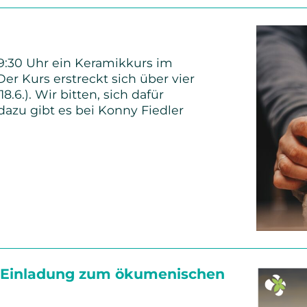
re
ngen
19:30 Uhr ein Keramikkurs im
r Kurs erstreckt sich über vier
18.6.). Wir bitten, sich dafür
azu gibt es bei Konny Fiedler
urs
 Einladung zum ökumenischen