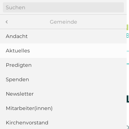
Navigation
überspringen
Menü
Gemeinde
Andacht
Aktuelles
8
Navigation
Startseite
Gemeinde
Gottesdienste
überspringen
te
Predigten
ngen
Spenden
Newsletter
11
Kirchliches 
Pandemie
“
Mitarbeiter(innen)
Kirchenvorstand
5
Freitag der
20. März 2020