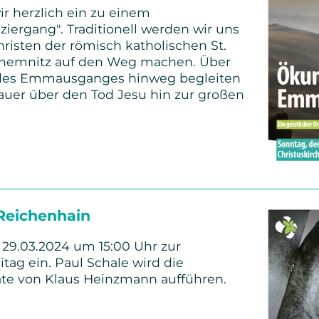
ir herzlich ein zu einem
ergang". Traditionell werden wir uns
isten der römisch katholischen St.
hemnitz auf den Weg machen. Über
 des Emmausganges hinweg begleiten
rauer über den Tod Jesu hin zur großen
am
g
 Reichenhain
chen
m 29.03.2024 um 15:00 Uhr zur
tag ein. Paul Schale wird die
te von Klaus Heinzmann aufführen.
gsmusik