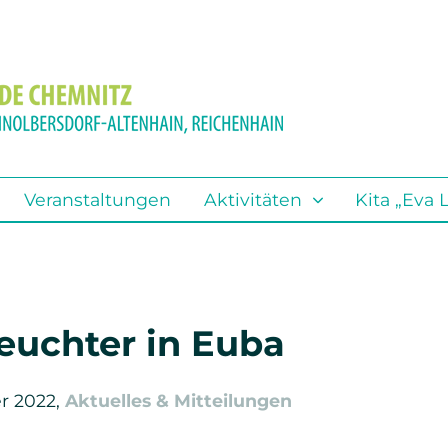
Aktivitäten
Standorte
Search
Steig ein bei Gott
Adelsberg
Kirchenmusik
Euba
Veranstaltungen
Aktivitäten
Kita „Eva 
Poporatorium 2024
Kleinolbersdorf-Altenhain
Kinder
Reichenhain
Konfirmandenarbeit
Friedhöfe
euchter in Euba
Junge Gemeinde
r 2022,
Aktuelles & Mitteilungen
Junge Erwachsene