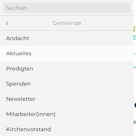
Navigation
überspringen
Menü
Gemeinde
Andacht
Aktuelles
8
Navigation
Startseite
Gemeinde
Gottesdienste
überspringen
te
Predigten
ngen
Spenden
Newsletter
11
Neuer Kronl
“
Mitarbeiter(innen)
Sonntag der
13. Novembe
Kirchenvorstand
5