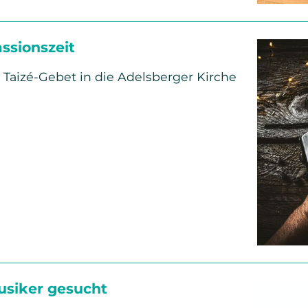
assionszeit
Taizé-Gebet in die Adelsberger Kirche
eit
usiker gesucht