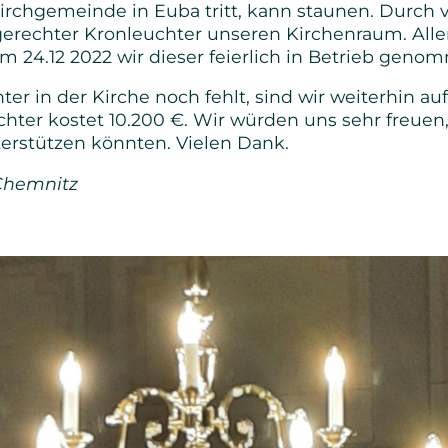
kirchgemeinde in Euba tritt, kann staunen. Durch v
Senioren
rechter Kronleuchter unseren Kirchenraum. Alle
Am 24.12 2022 wir dieser feierlich in Betrieb geno
Bibel- und Gebetskreise
er in der Kirche noch fehlt, sind wir weiterhin a
hter kostet 10.200 €. Wir würden uns sehr freuen
Haus- und Gesprächskreise
erstützen könnten. Vielen Dank.
Bucaramanga Projekt
Chemnitz