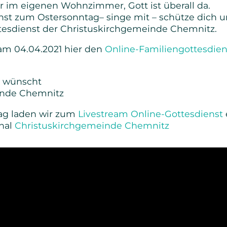
er im eigenen Wohnzimmer, Gott ist überall da.
Senioren
enst zum Ostersonntag– singe mit – schütze dich
esdienst der Christuskirchgemeinde Chemnitz.
Bibel- und Gebetskreise
am 04.04.2021 hier den
Online-Familiengottesdien
Haus- und Gesprächskreise
t wünscht
Bucaramanga Projekt
inde Chemnitz
ag laden wir zum
Livestream Online-Gottesdienst
nal
Christuskirchgemeinde Chemnitz