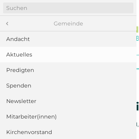
Navigation
überspringen
Menü
Gemeinde
Andacht
Aktuelles
8
Navigation
Startseite
Gemeinde
Gottesdienste
überspringen
te
Predigten
ngen
Spenden
Newsletter
11
Online-Fami
“
Mitarbeiter(innen)
Sonntag der
4. April 2021
Kirchenvorstand
5