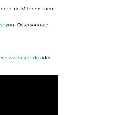
 und deine Mitmenschen:
st
zum Ostersonntag.
ein:
www.ckgc.de
oder