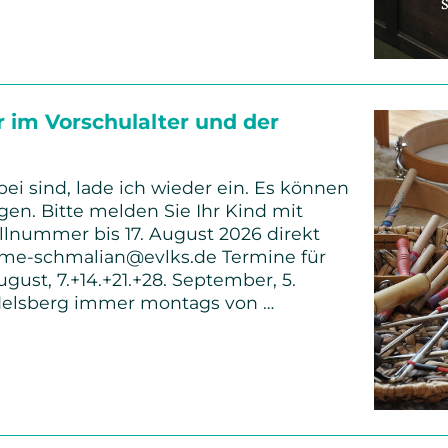
r im Vorschulalter und der
bei sind, lade ich wieder ein. Es können
gen. Bitte melden Sie Ihr Kind mit
lnummer bis 17. August 2026 direkt
imme-schmalian@evlks.de Termine für
August, 7.+14.+21.+28. September, 5.
delsberg immer montags von …
e
ter