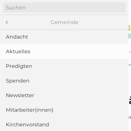
Navigation
überspringen
Menü
Gemeinde
Andacht
Aktuelles
8
Navigation
Startseite
Gemeinde
Gottesdienste
überspringen
te
Predigten
ngen
Spenden
Newsletter
11
Personalve
“
Mitarbeiter(innen)
Freitag der
29. November
Kirchenvorstand
5