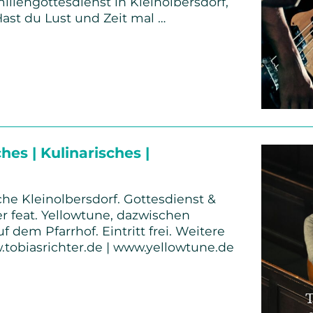
iliengottesdienst in Kleinolbersdorf,
ast du Lust und Zeit mal …
nd-
hes | Kulinarisches |
che Kleinolbersdorf. Gottesdienst &
er feat. Yellowtune, dazwischen
dem Pfarrhof. Eintritt frei. Weitere
.tobiasrichter.de | www.yellowtune.de