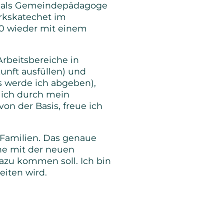
st als Gemeindepädagoge
rkskatechet im
20 wieder mit einem
Arbeitsbereiche in
unft ausfüllen) und
s werde ich abgeben),
 ich durch mein
n der Basis, freue ich
 Familien. Das genaue
he mit der neuen
zu kommen soll. Ich bin
eiten wird.