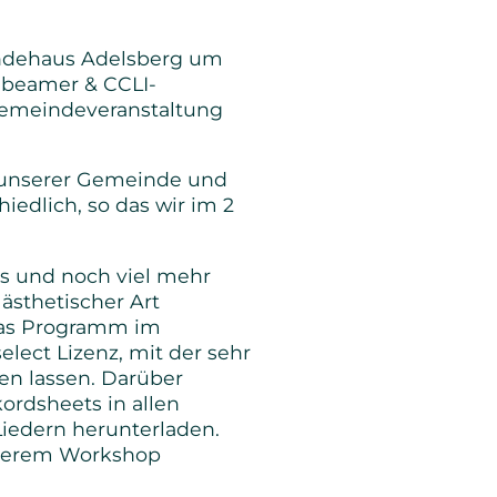
eindehaus Adelsberg um
gbeamer & CCLI-
Gemeindeveranstaltung
s unserer Gemeinde und
iedlich, so das wir im 2
les und noch viel mehr
ästhetischer Art
 das Programm im
ect Lizenz, mit der sehr
en lassen. Darüber
rdsheets in allen
iedern herunterladen.
unserem Workshop