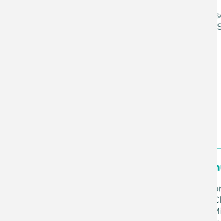
Herzlich laden wir zu un
dieses Mal zum Thema „S
Pilgerson
Weiterlesen …
Weihnachten im Sch
Vom 10.-17. November kö
in den Pfarrämtern der 
Packen Sie eine bunte M