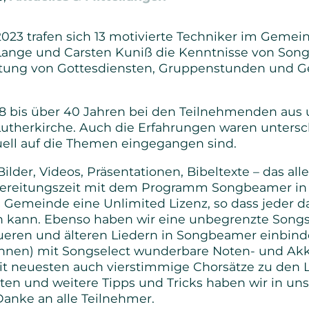
Senioren
2023 trafen sich 13 motivierte Techniker im Gem
ange und Carsten Kuniß die Kenntnisse von Son
Bibel- und Gebetskreise
altung von Gottesdiensten, Gruppenstunden und 
Haus- und Gesprächskreise
 8 bis über 40 Jahren bei den Teilnehmenden au
Bucaramanga Projekt
Lutherkirche. Auch die Erfahrungen waren untersch
duell auf die Themen eingegangen sind.
ilder, Videos, Präsentationen, Bibeltexte – das al
rbereitungszeit mit dem Programm Songbeamer in 
ls Gemeinde eine Unlimited Lizenz, so dass jeder
kann. Ebenso haben wir eine unbegrenzte Songsel
eueren und älteren Liedern in Songbeamer einbind
nnen) mit Songselect wunderbare Noten- und Akko
it neuesten auch vierstimmige Chorsätze zu den L
ten und weitere Tipps und Tricks haben wir in 
Danke an alle Teilnehmer.