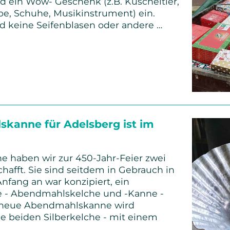
nd ein Wow- Geschenk (z.B. Kuscheltier,
e, Schuhe, Musikinstrument) ein.
nd keine Seifenblasen oder andere …
ten
ton
kanne für Adelsberg ist im
he haben wir zur 450-Jahr-Feier zwei
hafft. Sie sind seitdem in Gebrauch in
fang an war konzipiert, ein
e - Abendmahlskelche und -Kanne -
ie neue Abendmahlskanne wird
e beiden Silberkelche - mit einem