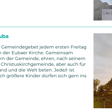
hlskanne
g
uba
m Gemeindegebet jedem ersten Freitag
n
n der Eubaer Kirche. Gemeinsam
errn der Gemeinde, ehren, nach seinem
e Christuskirchgemeinde, aber auch für
nd und die Welt beten. Jede/r ist
h größere Kinder dürfen sich gern ins
egebet