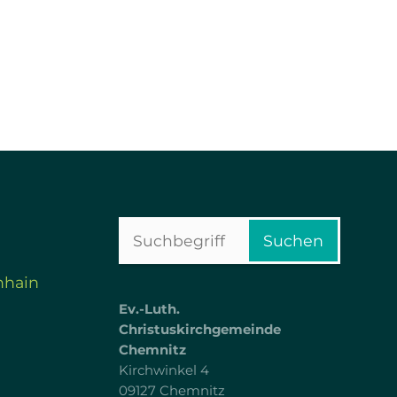
Suchbegriffe
Suchen
nhain
Ev.-Luth.
Christuskirchgemeinde
Chemnitz
Kirchwinkel 4
09127 Chemnitz