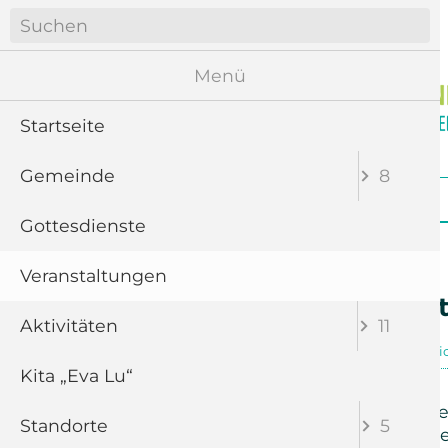
Navigation
überspringen
Menü
Startseite
Gemeinde
8
Navigation
Startseite
Gemeinde
Gottesdienste
überspringen
Gottesdienste
Veranstaltungen
Neujahrskonzert
Aktivitäten
11
06.01.2024, 16:00 Uhr
Kirche Re
Kita „Eva Lu“
Der Heimatverein Reiche
Standorte
5
mit den „Bergsängern Gey