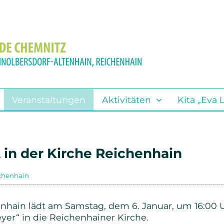
Aktivitäten
Gemeinde
Standorte
Search
Andacht
Steig ein bei Gott
Adelsberg
Aktuelles
Kirchenmusik
Euba
Veranstaltungen
Aktivitäten
Kita „Eva 
Predigten
Poporatorium 2024
Kleinolbersdorf-Altenhain
Spenden
Kinder
Reichenhain
 in der Kirche Reichenhain
Newsletter
Konfirmandenarbeit
Friedhöfe
ichenhain
Mitarbeiter(innen)
Junge Gemeinde
nhain lädt am Samstag, dem 6. Januar, um 16:00
Kirchenvorstand
Junge Erwachsene
er“ in die Reichenhainer Kirche.