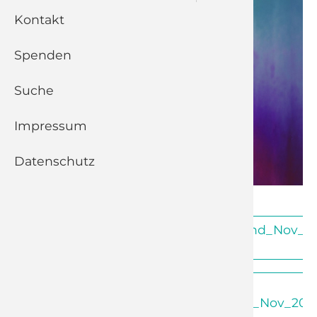
Kontakt
Besch
Senior
Spenden
Bibel- 
Suche
Haus- u
Impressum
Bucara
Datenschutz
Lobpreisabend_Nov_20
(107,1 KiB)
Plakat-
Lobpreisabend_Nov_202