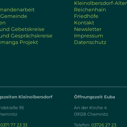
Kleinolbersdorf-Alte
rmandenarbeit
Reichenhain
 Gemeinde
Friedhöfe
en
Kontakt
 und Gebetskreise
Newsletter
und Gesprächskreise
Impressum
amanga Projekt
Datenschutz
szeiten Kleinolbersdorf
Öffnungszeit Euba
ndstraße 95
An der Kirche 4
Chemnitz
09128 Chemnitz
:
0371 77 23 33
Telefon:
03726 27 23