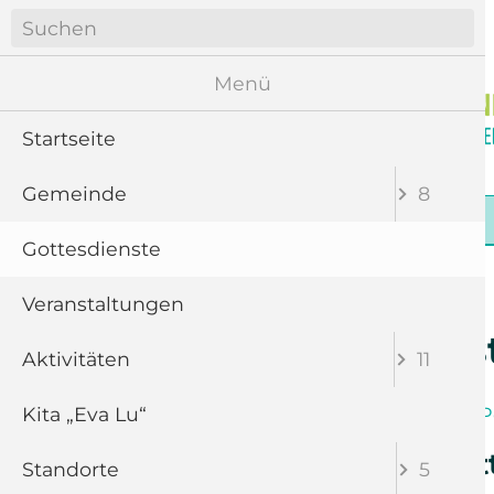
Navigation
überspringen
Menü
Startseite
Gemeinde
8
Navigation
Startseite
Gemeinde
Gottesdienste
überspringen
Gottesdienste
Veranstaltungen
Gottesdiens
Aktivitäten
11
Kita „Eva Lu“
Band
Chor
P
Abendmahlsgotte
Standorte
5