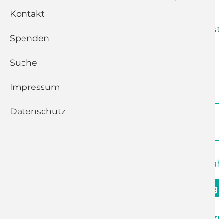
28.07.2024, 09:30 Uhr
Euba
Kontakt
Abendmahlsgottesdienst 
Spenden
Suche
Zurück
Impressum
Datenschutz
Juli 2026
10:00 Uhr
Kleinolbersdorf
Abendmahls
9. August - 10. Sonntag
09:30 Uhr
Adelsberg
Andacht z