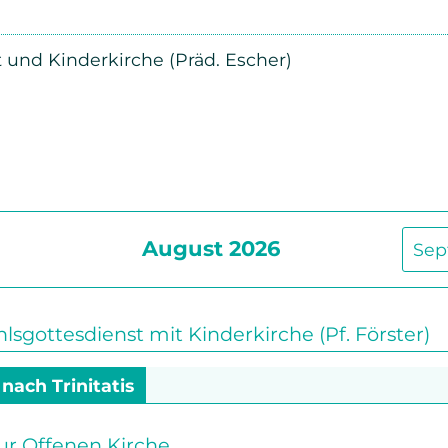
Beschwerdemanagement
Senioren
und Kinderkirche (Präd. Escher)
Bibel- und Gebetskreise
Haus- und Gesprächskreise
Bucaramanga Projekt
August 2026
Sep
gottesdienst mit Kinderkirche (Pf. Förster)
 nach Trinitatis
ur Offenen Kirche