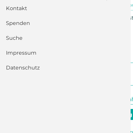
13.09.2026, 09:30 Uhr
Kleinolber
Kontakt
Abendmahlsgottesdienst (
Spenden
Suche
Zurück
Impressum
Datenschutz
Juli 2026
10:00 Uhr
Kleinolbersdorf
Abendmahls
9. August - 10. Sonntag
09:30 Uhr
Adelsberg
Andacht z