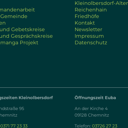
Kleinolbersdorf-Alte
rmandenarbeit
Reichenhain
 Gemeinde
Friedhöfe
en
Kontakt
 und Gebetskreise
Newsletter
und Gesprächskreise
Impressum
amanga Projekt
Datenschutz
szeiten Kleinolbersdorf
Öffnungszeit Euba
ndstraße 95
An der Kirche 4
Chemnitz
09128 Chemnitz
:
0371 77 23 33
Telefon:
03726 27 23