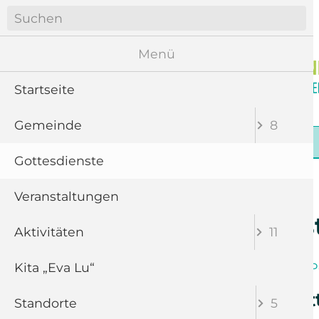
Navigation
überspringen
Menü
Startseite
Gemeinde
8
Navigation
Startseite
Gemeinde
Gottesdienste
überspringen
Gottesdienste
Veranstaltungen
Gottesdiens
Aktivitäten
11
Kita „Eva Lu“
Band
Chor
P
Abendmahlsgotte
Standorte
5