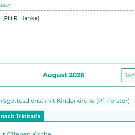
sdorf
Beschwerdemanagement
Senioren
Pf.i.R. Hanke)
Bibel- und Gebetskreise
Haus- und Gesprächskreise
Bucaramanga Projekt
August 2026
Sep
gottesdienst mit Kinderkirche (Pf. Förster)
 nach Trinitatis
ur Offenen Kirche