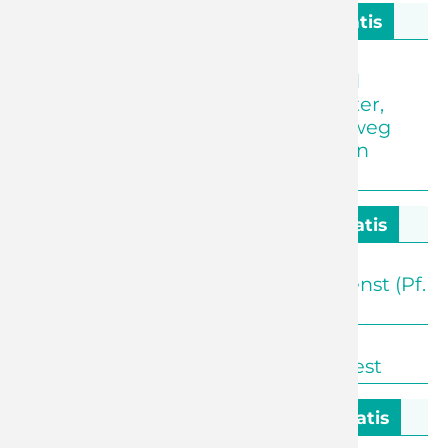
16. August - 11. Sonntag nach Trinitatis
10:00 Uhr
Kleinolbersdorf
Waldgottesdienst und
Kinderkirche (Pf. Förster,
Waldrand Ecke Rundweg
/Spürweg, bei Regen in
Kirche Euba)
23. August - 12. Sonntag nach Trinitatis
09:30 Uhr
Reichenhain
Abendmahlsgottesdienst (Pf.
Förster)
14:00 Uhr
Adelsberg
Gemeinde- und Kigafest
30. August - 13. Sonntag nach Trinitatis