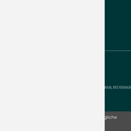
09125 Chemnitz
Telefon:
0371 51 23 54
Fax: 0371 5 20 21 52
Montag: 09:00–12:00 Uhr
Donnerstag: 14:00–18:00 Uhr
Diese Website nutzt Cookies, um bestmögliche
Funktionalität bieten zu können.