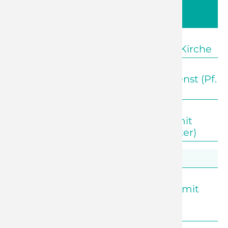
9. Februar - 4. Sonntag vor der
Passionszeit
09:30 Uhr
Adelsberg
Andacht zur Offenen Kirche
09:30 Uhr
Kleinolbersdorf
Abendmahlsgottesdienst (Pf.
Förster)
11:00 Uhr
Euba
Predigtgottesdienst mit
Kinderkirche (Pf. Förster)
16. Februar - Septuagesimä
10:00 Uhr
Adelsberg
Predigtggottesdienst mit
Kinderkirche (Präd.
Grötzschel)