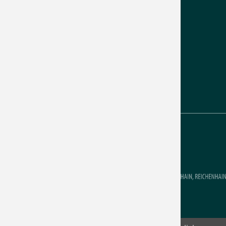
Öffnungszeit Reichenhain
Richterweg 102
09125 Chemnitz
Telefon:
0371 51 23 54
Fax: 0371 5 20 21 52
Montag: 09:00–12:00 Uhr
Donnerstag: 14:00–18:00 Uhr