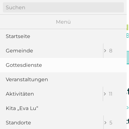
Navigation
überspringen
Menü
Startseite
Gemeinde
8
Navigation
Startseite
Gemeinde
Gottesdienste
überspringen
Gottesdienste
Veranstaltungen
Gottesdiens
Aktivitäten
11
Kita „Eva Lu“
Band
Chor
P
Abendmahlsgotte
Standorte
5