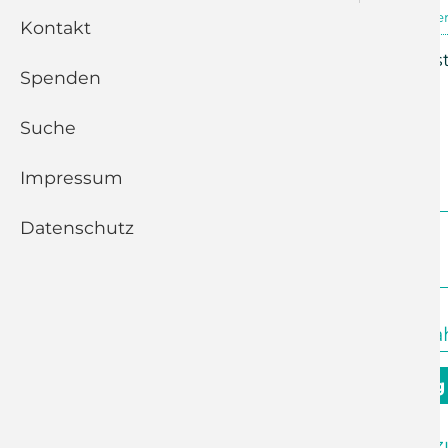
14.05.2026, 10:00 Uhr
Kleinolber
Kontakt
Abendmahlsgottesdienst (
Spenden
Suche
Zurück
Impressum
Datenschutz
Juli 2026
10:00 Uhr
Kleinolbersdorf
Abendmahls
9. August - 10. Sonntag
09:30 Uhr
Adelsberg
Andacht z