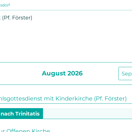
sdorf
Beschwerdemanagement
Senioren
Pf. Förster)
Bibel- und Gebetskreise
Haus- und Gesprächskreise
Bucaramanga Projekt
August 2026
Sep
gottesdienst mit Kinderkirche (Pf. Förster)
 nach Trinitatis
ur Offenen Kirche