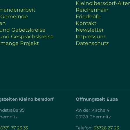
Kleinolbersdorf-Alte
rmandenarbeit
Reichenhain
 Gemeinde
Friedhöfe
en
Kontakt
 und Gebetskreise
Newsletter
und Gesprächskreise
Impressum
amanga Projekt
Datenschutz
szeiten Kleinolbersdorf
Öffnungszeit Euba
ndstraße 95
An der Kirche 4
Chemnitz
09128 Chemnitz
:
0371 77 23 33
Telefon:
03726 27 23