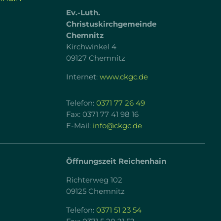
Ev.-Luth.
Christuskirchgemeinde
Chemnitz
Kirchwinkel 4
09127 Chemnitz
Internet:
www.ckgc.de
Telefon:
0371 77 26 49
Fax: 0371 77 41 98 16
E-Mail:
info@ckgc.de
Öffnungszeit Reichenhain
Richterweg 102
09125 Chemnitz
Telefon:
0371 51 23 54