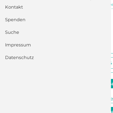
25.12.2023, 07:00 Uhr
Reichenh
Kontakt
Christmette
Spenden
Suche
Zurück
Impressum
Datenschutz
Oktober 2024
2. November - 23. Sa. na
18:00 Uhr
Adelsberg
Jazz-Gotte
3. November - 23. So. na