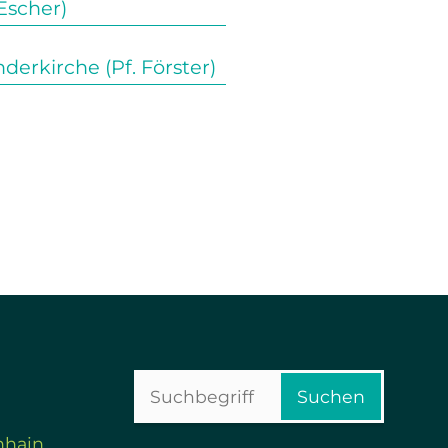
Escher)
erkirche (Pf. Förster)
Suchbegriffe
Suchen
nhain