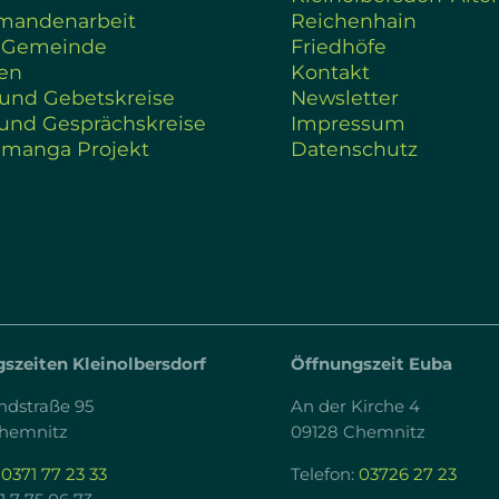
rmandenarbeit
Reichenhain
 Gemeinde
Friedhöfe
en
Kontakt
 und Gebetskreise
Newsletter
und Gesprächskreise
Impressum
amanga Projekt
Datenschutz
szeiten Kleinolbersdorf
Öffnungszeit Euba
ndstraße 95
An der Kirche 4
Chemnitz
09128 Chemnitz
:
0371 77 23 33
Telefon:
03726 27 23