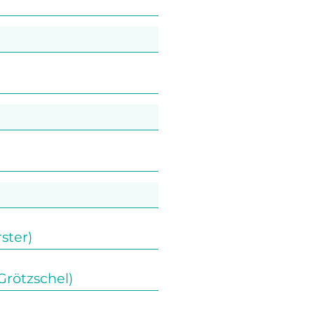
ster)
Grötzschel)