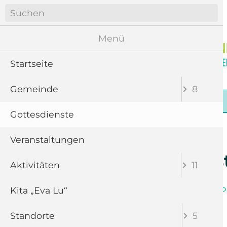
Navigation
überspringen
Menü
Startseite
Gemeinde
8
Navigation
Startseite
Gemeinde
Gottesdienste
überspringen
Gottesdienste
Veranstaltungen
Gottesdiens
Aktivitäten
11
Kita „Eva Lu“
Band
Chor
P
Christmette
Standorte
5