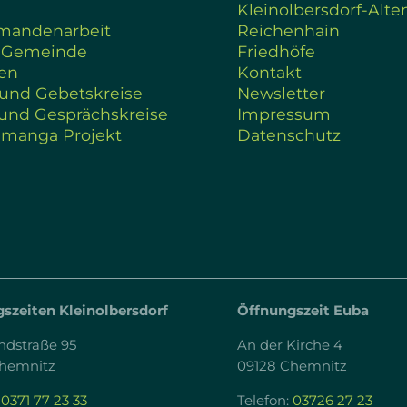
Kleinolbersdorf-Alte
rmandenarbeit
Reichenhain
 Gemeinde
Friedhöfe
en
Kontakt
 und Gebetskreise
Newsletter
und Gesprächskreise
Impressum
amanga Projekt
Datenschutz
szeiten Kleinolbersdorf
Öffnungszeit Euba
ndstraße 95
An der Kirche 4
Chemnitz
09128 Chemnitz
:
0371 77 23 33
Telefon:
03726 27 23