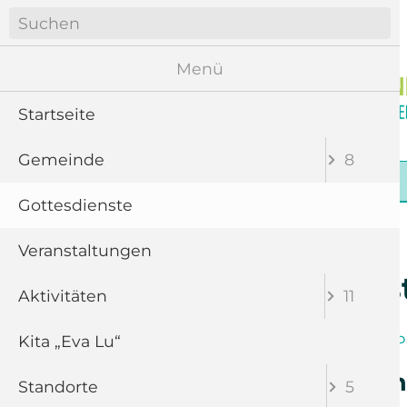
Navigation
überspringen
Menü
Startseite
Gemeinde
8
Navigation
Startseite
Gemeinde
Gottesdienste
überspringen
Gottesdienste
Veranstaltungen
Gottesdiens
Aktivitäten
11
Kita „Eva Lu“
Band
Chor
P
Offene Kirche m
Standorte
5