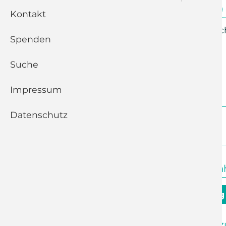
31.12.2023, 09:30 Uhr
Adelsberg
Kontakt
Offene Kirche mit Andac
Spenden
Suche
Zurück
Impressum
Datenschutz
Juli 2026
10:00 Uhr
Kleinolbersdorf
Abendmahls
9. August - 10. Sonntag
09:30 Uhr
Adelsberg
Andacht z