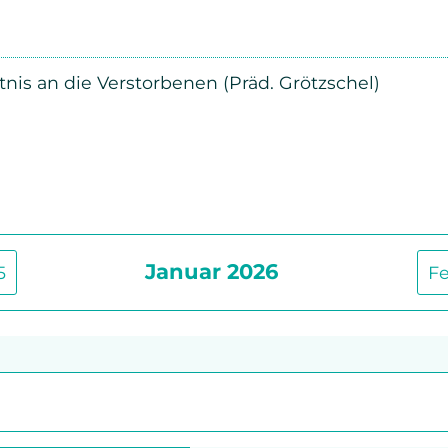
Beschwerdemanagement
Senioren
Bibel- und Gebetskreise
nis an die Verstorbenen (Präd. Grötzschel)
Haus- und Gesprächskreise
Bucaramanga Projekt
Januar 2026
5
F