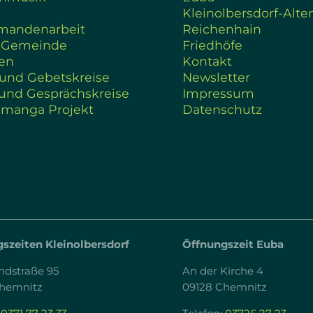
Kleinolbersdorf-Alte
rmandenarbeit
Reichenhain
 Gemeinde
Friedhöfe
en
Kontakt
 und Gebetskreise
Newsletter
und Gesprächskreise
Impressum
amanga Projekt
Datenschutz
szeiten Kleinolbersdorf
Öffnungszeit Euba
ndstraße 95
An der Kirche 4
Chemnitz
09128 Chemnitz