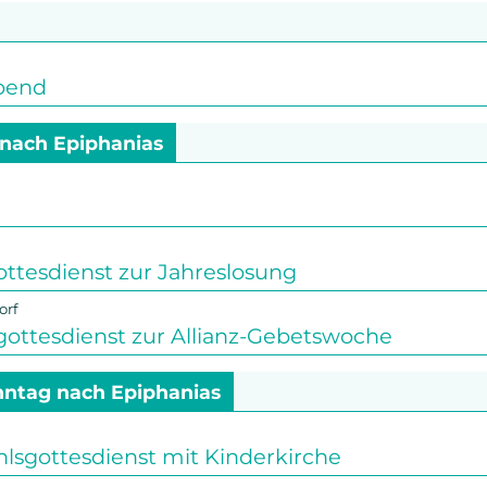
bend
g nach Epiphanias
ttesdienst zur Jahreslosung
orf
gottesdienst zur Allianz-Gebetswoche
onntag nach Epiphanias
sgottesdienst mit Kinderkirche