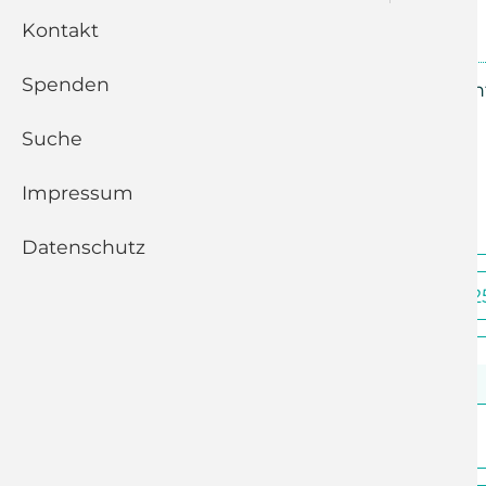
Kontakt
23.11.2025, 09:30 Uhr
Euba
Spenden
Gottesdienst mit Gedächt
Suche
Zurück
Impressum
Datenschutz
Dezember 202
1. Januar - Neujahr
11:00 Uhr
Adelsberg
Andacht