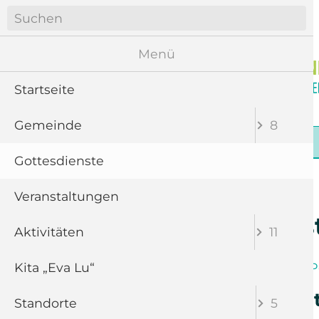
Navigation
überspringen
Menü
Startseite
Gemeinde
8
Navigation
Startseite
Gemeinde
Gottesdienste
überspringen
Gottesdienste
Veranstaltungen
Gottesdiens
Aktivitäten
11
Kita „Eva Lu“
Band
Chor
P
Gottesdienst mi
Standorte
5
Grötzschel)