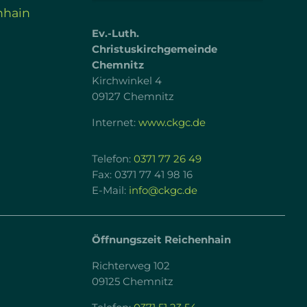
nhain
Ev.-Luth.
Christuskirchgemeinde
Chemnitz
Kirchwinkel 4
09127 Chemnitz
Internet:
www.ckgc.de
Telefon:
0371 77 26 49
Fax: 0371 77 41 98 16
E-Mail:
info@ckgc.de
Öffnungszeit Reichenhain
Richterweg 102
09125 Chemnitz