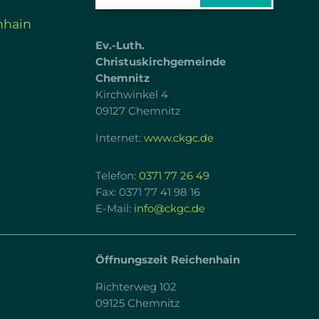
nhain
Ev.-Luth.
Christuskirchgemeinde
Chemnitz
Kirchwinkel 4
09127 Chemnitz
Internet:
www.ckgc.de
Telefon:
0371 77 26 49
Fax: 0371 77 41 98 16
E-Mail:
info@ckgc.de
Öffnungszeit Reichenhain
Richterweg 102
09125 Chemnitz