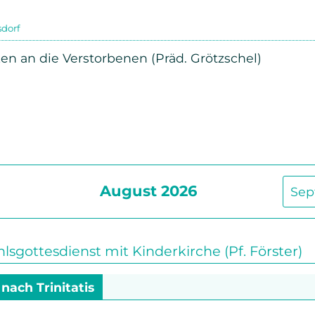
Beschwerdemanagement
Senioren
sdorf
Bibel- und Gebetskreise
n an die Verstorbenen (Präd. Grötzschel)
Haus- und Gesprächskreise
Bucaramanga Projekt
August 2026
Sep
gottesdienst mit Kinderkirche (Pf. Förster)
 nach Trinitatis