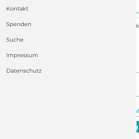
Kontakt
26.11.2023, 09:30 Uhr
Kleinolber
Spenden
Gottesdienst mit Gedenke
Suche
Zurück
Impressum
Datenschutz
Juli 2026
10:00 Uhr
Kleinolbersdorf
Abendmahls
9. August - 10. Sonntag
09:30 Uhr
Adelsberg