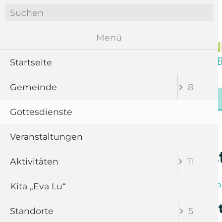
Navigation
überspringen
Menü
Startseite
Gemeinde
8
Navigation
Startseite
Gemeinde
Gottesdienste
überspringen
Gottesdienste
Veranstaltungen
Gottesdiens
Aktivitäten
11
Kita „Eva Lu“
Band
Chor
P
Gottesdienst mi
Standorte
5
Grötzschel)