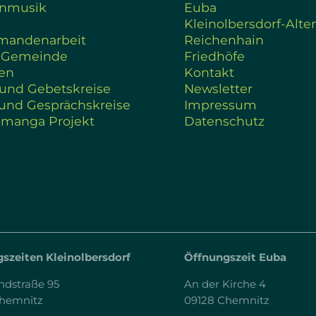
enmusik
Euba
Kleinolbersdorf-Alte
rmandenarbeit
Reichenhain
 Gemeinde
Friedhöfe
en
Kontakt
 und Gebetskreise
Newsletter
und Gesprächskreise
Impressum
amanga Projekt
Datenschutz
szeiten Kleinolbersdorf
Öffnungszeit Euba
ndstraße 95
An der Kirche 4
Chemnitz
09128 Chemnitz