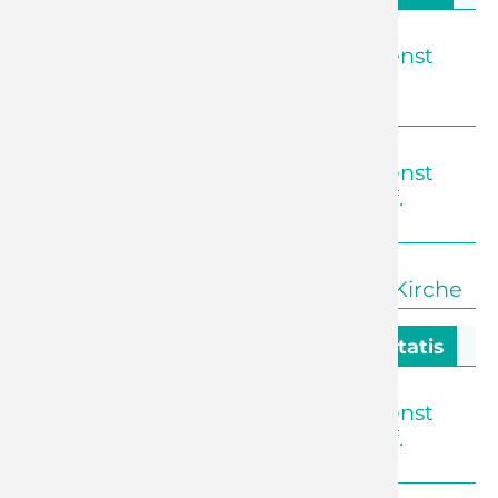
09:30 Uhr
Euba
Abendmahlsgottesdienst
und Kinderkirche (Pf.
Lanckau)
09:30 Uhr
Reichenhain
Abendmahlsgottesdienst
zum Kirchweihfest (Pf.
Förster)
09:30 Uhr
Adelsberg
Andacht zur Offenen Kirche
19. Oktober - 18. Sonntag nach Trinitatis
09:30 Uhr
Adelsberg
Abendmahlsgottesdienst
zum Kirchweihfest (Pf.
Förster)