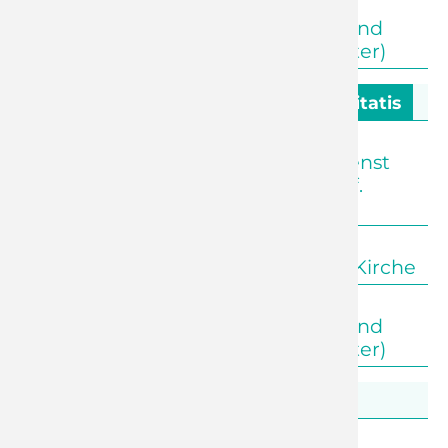
11:00 Uhr
Kleinolbersdorf
Predigtgottesdienst und
Kinderkirche (Pf. Förster)
26. Oktober - 19. Sonntag nach Trinitatis
09:30 Uhr
Euba
Abendmahlsgottesdienst
zum Kirchweihfest (Pf.
Förster)
09:30 Uhr
Adelsberg
Andacht zur Offenen Kirche
11:00 Uhr
Reichenhain
Predigtgottesdienst und
Kinderkirche (Pf. Förster)
31. Oktober - Reformationstag
18:00 Uhr
Euba